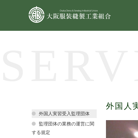
組合情報
SERV
外国人
外国人実習受入監理団体
監理団体の業務の運営に関
する規定