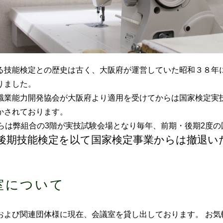
る技能検定との歴史は古く、大阪府が運営していた昭和３８年
りました。
職業能力開発協会が大阪府より適用を受けてからは国家検定実
かされております。
からは弊組合の3階が実技試験会場となり毎年、前期・後期2度
年後期技能検定を以て国家検定事業からは撤退い
室について
および関連団体様に現在、会議室を貸し出しております。 お気