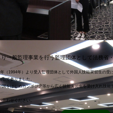
年より一般監理事業を行う監理団体として法務省
6年（1994年）より受入監理団体として外国人技能実習生の
与して参りました。
中国をはじめカンボジア等から広く技能実習生を受け入れ技能
。
い合わせください。