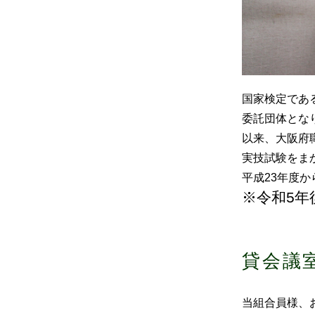
国家検定であ
委託団体とな
以来、大阪府
実技試験をま
平成23年度
※令和5
貸会議
当組合員様、