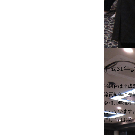
平成31
当組合は平成
流貢献等に寄
令和元年現在
たっています
詳しくはお問